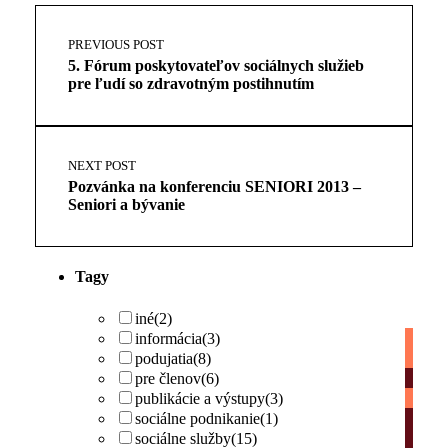
Skip
Post
back
navigation
PREVIOUS POST
to
5. Fórum poskytovateľov sociálnych služieb
main
pre ľudí so zdravotným postihnutím
navigation
NEXT POST
Pozvánka na konferenciu SENIORI 2013 –
Seniori a bývanie
Tagy
iné
(2)
informácia
(3)
podujatia
(8)
pre členov
(6)
publikácie a výstupy
(3)
sociálne podnikanie
(1)
sociálne služby
(15)