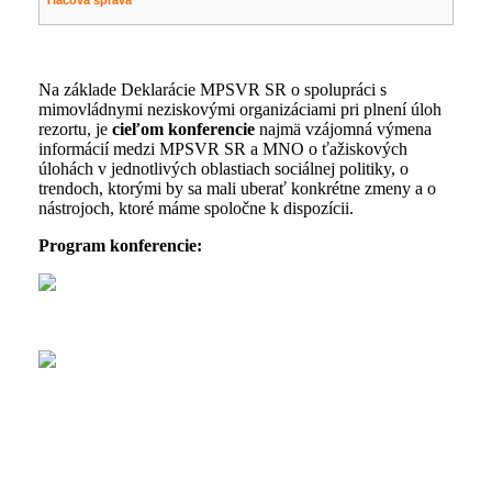
Tlačová správa
Na základe Deklarácie MPSVR SR o spolupráci s
mimovládnymi neziskovými organizáciami pri plnení úloh
rezortu, je
cieľom konferencie
najmä vzájomná výmena
informácií medzi MPSVR SR a MNO o ťažiskových
úlohách v jednotlivých oblastiach sociálnej politiky, o
trendoch, ktorými by sa mali uberať konkrétne zmeny a o
nástrojoch, ktoré máme spoločne k dispozícii.
Program konferencie: