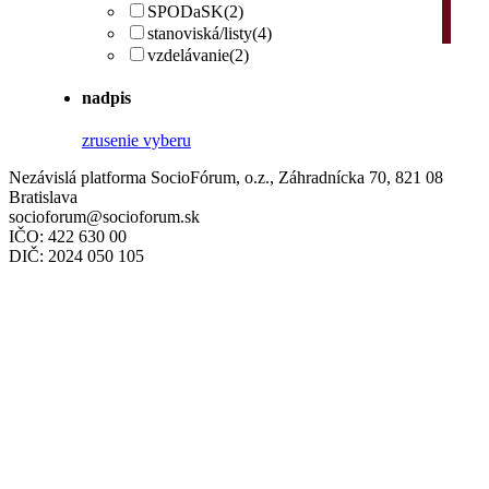
SPODaSK
(2)
stanoviská/listy
(4)
vzdelávanie
(2)
nadpis
zrusenie vyberu
Nezávislá platforma SocioFórum, o.z., Záhradnícka 70, 821 08
Bratislava
socioforum@socioforum.sk
IČO: 422 630 00
DIČ: 2024 050 105