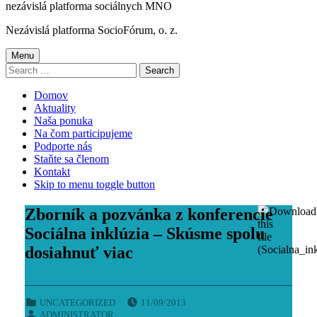
nezávislá platforma sociálnych MNO
Nezávislá platforma SocioFórum, o. z.
Menu
Search
for:
Domov
Aktuality
Naša ponuka
Na čom participujeme
Podporte nás
Staňte sa členom
Kontakt
Skip to menu toggle button
Zborník a pozvánka z konferencie
Sociálna inklúzia – Skúsme spolu
dosiahnuť viac
POSTED ON:
CATEGORIZED IN:
UNCATEGORIZED
11/09/2013
WRITTEN BY:
ADMINISTRATOR