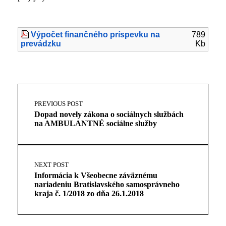
Výpočet finančného príspevku na
789
prevádzku
Kb
Skip
Post
back
navigation
PREVIOUS POST
to
Dopad novely zákona o sociálnych službách
main
na AMBULANTNÉ sociálne služby
navigation
NEXT POST
Informácia k Všeobecne záväznému
nariadeniu Bratislavského samosprávneho
kraja č. 1/2018 zo dňa 26.1.2018