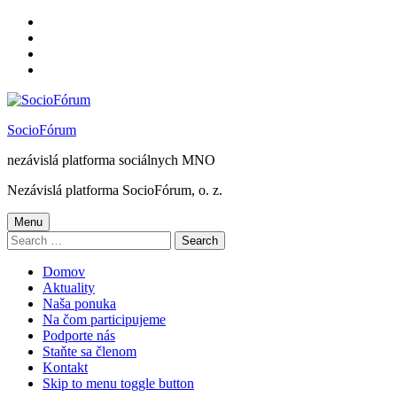
Skip
to
Skip
main
to
Skip
navigation
main
to
Skip
content
footer
to
sidebar
SocioFórum
nezávislá platforma sociálnych MNO
Nezávislá platforma SocioFórum, o. z.
Menu
Search
for:
Domov
Aktuality
Naša ponuka
Na čom participujeme
Podporte nás
Staňte sa členom
Kontakt
Skip to menu toggle button