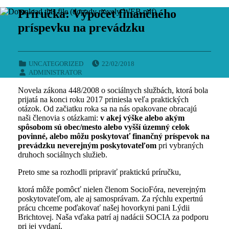
Príručka: Výpočet finančného
príspevku na prevádzku
POSTED ON:
CATEGORIZED IN:
UNCATEGORIZED
22/02/2018
WRITTEN BY:
ADMINISTRATOR
Novela zákona 448/2008 o sociálnych službách, ktorá bola
prijatá na konci roku 2017 priniesla veľa praktických
otázok. Od začiatku roka sa na nás opakovane obracajú
naši členovia s otázkami:
v akej výške alebo akým
spôsobom sú obec/mesto alebo vyšší územný celok
povinné, alebo môžu poskytovať finančný príspevok na
prevádzku neverejným poskytovateľom
pri vybraných
druhoch sociálnych služieb.
Preto sme sa rozhodli pripraviť praktickú príručku,
ktorá môže pomôcť nielen členom SocioFóra, neverejným
poskytovateľom, ale aj samosprávam. Za rýchlu expertnú
prácu chceme poďakovať našej hovorkyni pani Lýdii
Brichtovej. Naša vďaka patrí aj nadácii SOCIA za podporu
pri jej vydaní.