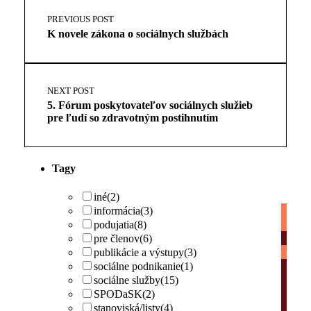
Post
back
navigation
PREVIOUS POST
to
K novele zákona o sociálnych službách
main
navigation
NEXT POST
5. Fórum poskytovateľov sociálnych služieb
pre ľudí so zdravotným postihnutím
Tagy
iné
(2)
informácia
(3)
podujatia
(8)
pre členov
(6)
publikácie a výstupy
(3)
sociálne podnikanie
(1)
sociálne služby
(15)
SPODaSK
(2)
stanoviská/listy
(4)