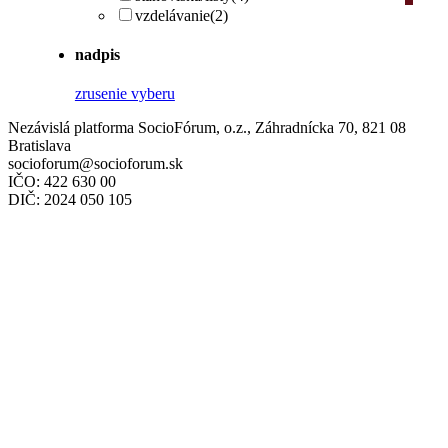
vzdelávanie
(2)
nadpis
zrusenie vyberu
Nezávislá platforma SocioFórum, o.z., Záhradnícka 70, 821 08
Bratislava
socioforum@socioforum.sk
IČO: 422 630 00
DIČ: 2024 050 105