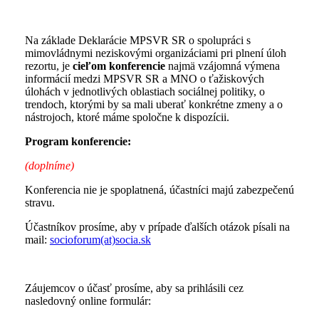
Na základe Deklarácie MPSVR SR o spolupráci s
mimovládnymi neziskovými organizáciami pri plnení úloh
rezortu, je
cieľom konferencie
najmä vzájomná výmena
informácií medzi MPSVR SR a MNO o ťažiskových
úlohách v jednotlivých oblastiach sociálnej politiky, o
trendoch, ktorými by sa mali uberať konkrétne zmeny a o
nástrojoch, ktoré máme spoločne k dispozícii.
Program konferencie:
(doplníme)
Konferencia nie je spoplatnená, účastníci majú zabezpečenú
stravu.
Účastníkov prosíme, aby v prípade ďalších otázok písali na
mail:
socioforum(at)socia.sk
Záujemcov o účasť prosíme, aby sa prihlásili cez
nasledovný online formulár: