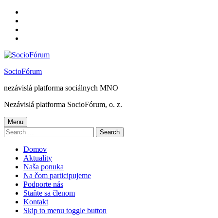
Skip
to
Skip
main
to
Skip
navigation
main
to
Skip
content
footer
to
sidebar
SocioFórum
nezávislá platforma sociálnych MNO
Nezávislá platforma SocioFórum, o. z.
Menu
Search
for:
Domov
Aktuality
Naša ponuka
Na čom participujeme
Podporte nás
Staňte sa členom
Kontakt
Skip to menu toggle button