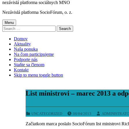
nezávislá platforma sociálnych MNO
Nezávislá platforma SocioFórum, o. z.
Menu
Search
for:
Domov
Aktuality
Naša ponuka
Na čom participujeme
Podporte nás
Staňte sa členom
Kontakt
Skip to menu toggle button
List ministrovi – marec 2013 a od
POSTED ON:
WRITTEN BY:
CATEGORIZED IN:
UNCATEGORIZED
08/04/2013
ADMINISTRAT
Začiatkom marca poslalo SocioFórum list ministrovi Ric