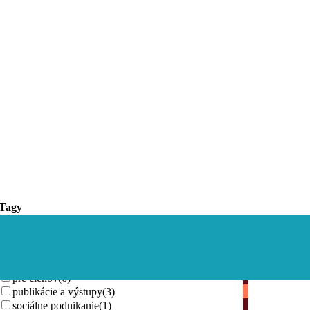
Tagy
iné
(2)
informácia
(3)
podujatia
(8)
pre členov
(6)
publikácie a výstupy
(3)
sociálne podnikanie
(1)