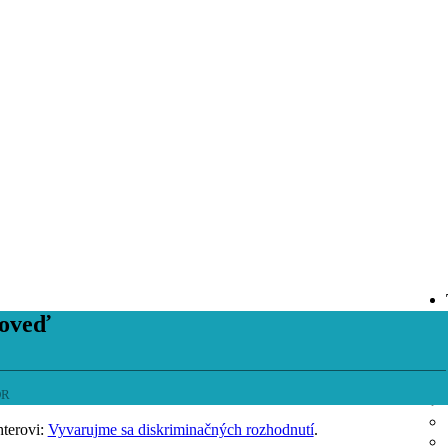
poveď
OR
hterovi:
Vyvarujme sa diskriminačných rozhodnutí
.